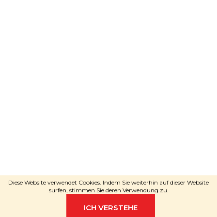
Adele
wird Sie beraten
SCHREIBEN SIE PER WHATSAPP
Erstellt von Shoptet
Copyright 2026
RAVEshop.de
. Alle
Diese Website verwendet Cookies. Indem Sie weiterhin auf dieser Website
Rechte vorbehalten.
surfen, stimmen Sie deren Verwendung zu.
ICH VERSTEHE