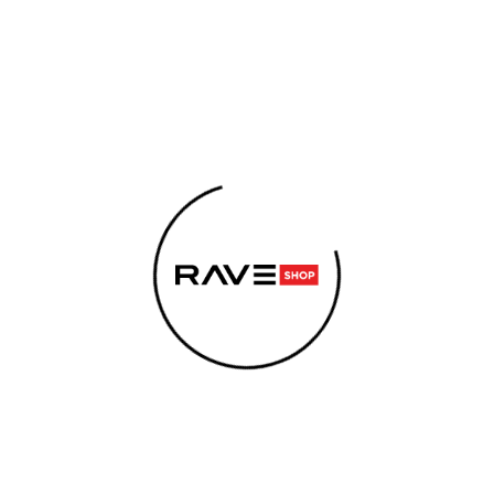
PPLEMENTS
ENERGIE SCHNUPPERN
ELEKTRONISCHE
Herren-Sweatshirt
WAS SUCHEN SIE?
ren-Sweatshirt
SUCHEN
WIR BEREITEN IHRE PRODU
Wir empfehlen
Sie können sich aber auch andere Kat