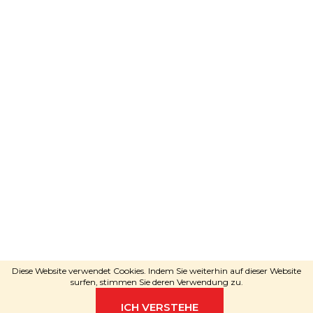
Adele
wird Sie beraten
SCHREIBEN SIE PER WHATSAPP
Erstellt von Shoptet
Copyright 2026
RAVEshop.de
. Alle
Diese Website verwendet Cookies. Indem Sie weiterhin auf dieser Website
Rechte vorbehalten.
surfen, stimmen Sie deren Verwendung zu.
ICH VERSTEHE