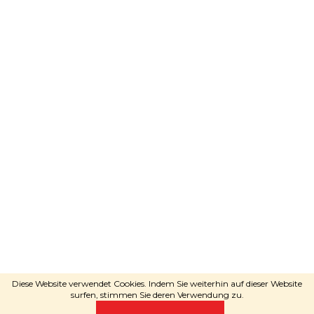
Adele
wird Sie beraten
SCHREIBEN SIE PER WHATSAPP
Erstellt von Shoptet
Copyright 2026
RAVEshop.de
. Alle
Diese Website verwendet Cookies. Indem Sie weiterhin auf dieser Website
Rechte vorbehalten.
surfen, stimmen Sie deren Verwendung zu.